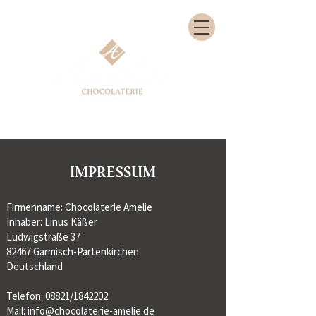
Impressum
Firmenname: Chocolaterie Amelie
Inhaber: Linus Käßer
Ludwigstraße 37
82467 Garmisch-Partenkirchen
Deutschland
Telefon: 08821/1842202
Mail:
info@chocolaterie-amelie.de