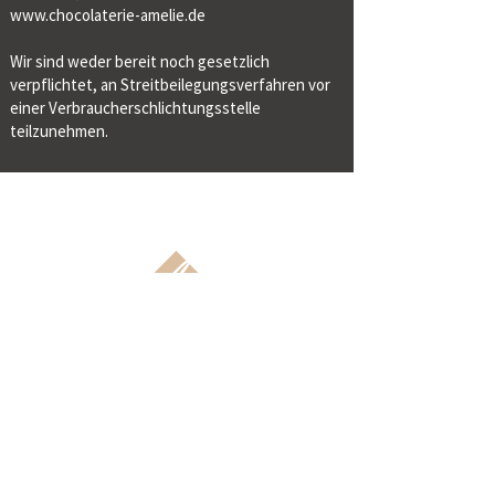
www.chocolaterie-amelie.de
Wir sind weder bereit noch gesetzlich
verpflichtet, an Streitbeilegungsverfahren vor
einer Verbraucherschlichtungsstelle
teilzunehmen.
GARMISCH-PARTENKIRCHEN
08821/1842202​
info@chocolaterie-amelie.de
www.chocolaterie-amelie.de